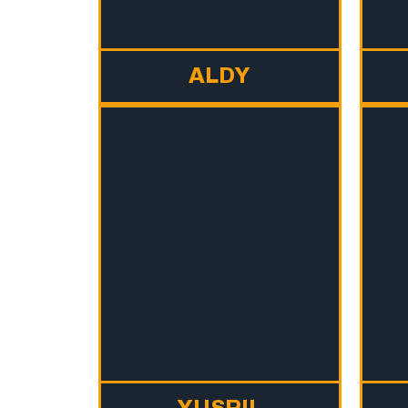
ALDY
YUSRIL