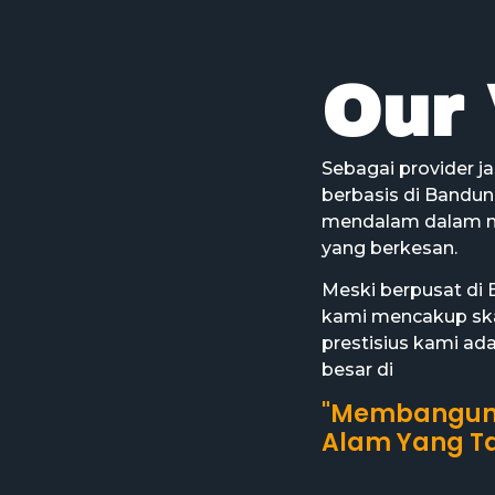
Our 
Sebagai provider j
berbasis di Bandun
mendalam dalam m
yang berkesan.
Meski berpusat di 
kami mencakup skal
prestisius kami a
besar di
​"Membangun
Alam Yang Ta